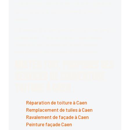
toiture en bon état fournira un autre acheteur
de votre maison, qui vous prendra donc au
sérieux.
Dépannage d’urgence en cas de sinistre liée aux
intempéries. Fuite de toiture, tuile cassée,
devis pour votre assurance, nos équipes
interviennent sur le sinistre rapidement.
Mister Toit, proposes ses
services de couverture
toiture à Caen :
Réparation de toiture à Caen
Remplacement de tuiles à Caen
Ravalement de façade à Caen
Peinture façade Caen