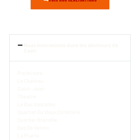
Nous intervenons dans les alentours de
Caen
Prefecture
Le Chateau
Saint-Jean
Theatre
Le Bas Vaucelles
Quartier Du Vieux Cimetiere
Quartier Branville
Bas De Venoix
La Prairie