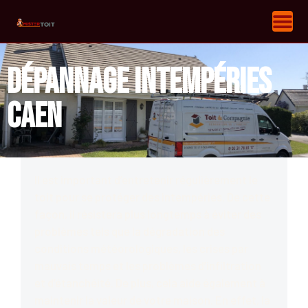
Dépannage intempéries
Caen
Il est important d’entretenir régulièrement le
toit pour se protéger des intempéries. De cette
façon, il résistera plus longtemps à éviter des
problèmes tels que la dégradation des
conditions météorologiques, les crises par
mauvais temps et les problèmes d’infiltration
et d’étanchéité. De plus, cela aide également à
maintenir la valeur de votre maison. En effet, la