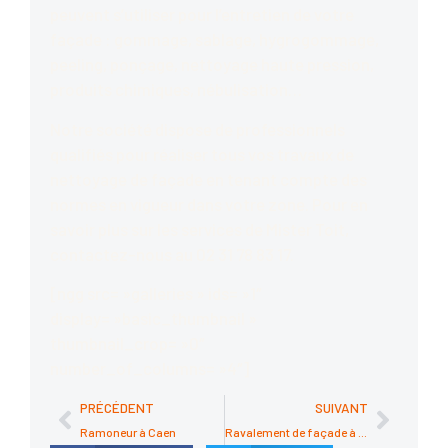
peuvent s’utiliser pour l’entretien de votre
façade : gommage, sablage, hygrogommage,
peeling, ponçage, nettoyage haute pression,
produits chimiques, nébulisation…
Notre société dispose de professionnels
qualifiés pour réaliser tous vos travaux de
nettoyage de façade en tenant compte des
normes en vigueur dans votre zone. Pour en
savoir plus sur les services de Mister Toit,
contactez-nous au 02 31 78 83 17.
[ngg src= »galleries » ids= »1″
display= »basic_thumbnail »
thumbnail_crop= »0″
number_of_columns= »4″]
PRÉCÉDENT
SUIVANT
Ramoneur à Caen
Ravalement de façade à Caen 14000