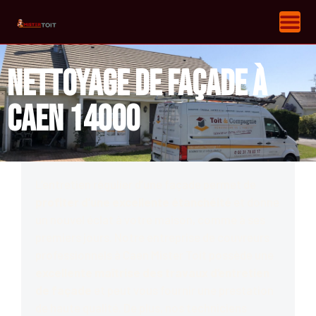
Nettoyage de façade à
Caen 14000
L’entretien régulier d’une façade permet de
profiter d’une excellente étanchéité
et donne
un nouvel éclat à votre maison, comme à ses
premiers jours. Notre entreprise de couvreurs
professionnels à Caen Mister Toit possède une
excellente maîtrise des travaux d’entretien
de façade
et peut vous fournir une prestation
de haute qualité. De plus, nos techniciens