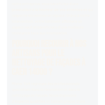
notre entreprise, vous bénéficiez d’une
prestation à la hauteur de vos attentes et
qui
respecte les normes en vigueur. Grâce à notre
intervention, votre bâtiment affichera un
aspect neuf et bénéficiera d’une meilleure
résistance face aux intempéries.
Pourquoi recourir à nos
artisans pour le
nettoyage de façades à
Caen 14000 ?
Mister Toit regroupe des professionnels
spécialisés dans la rénovation et dans le
nettoyage de façade. Nous disposons
d’
experts qualifiés
et faisant preuve d’une