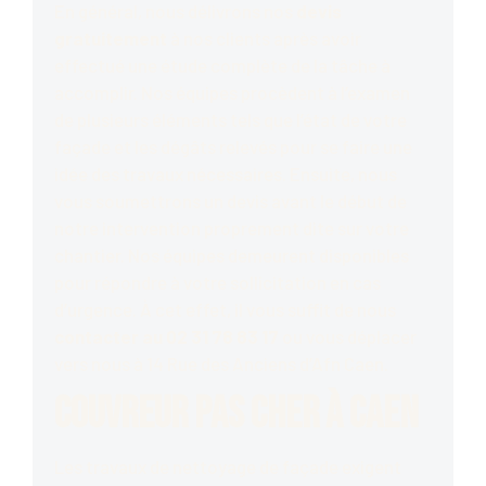
En général, nous délivrons nos
devis
gratuitement
à nos clients après avoir
effectué une étude complète de la tâche à
accomplir. Nos équipes procèdent à l’examen
de plusieurs éléments tels que l’état de votre
façade et les dégâts relevés pour se faire une
idée des travaux nécessaires. Ensuite, nous
vous soumettrons un devis avant le début de
notre intervention proprement dite sur votre
chantier. Nos équipes demeurent disponibles
pour répondre à votre sollicitation en cas
d’urgence. À cet effet, il vous suffit de nous
contacter au 02 31 78 83 17
ou vous déplacer
vers nous à 14 Rue des Anciens d’Afn Caen.
Couvreur pas cher à Caen
Les travaux de nettoyage de façade exigent