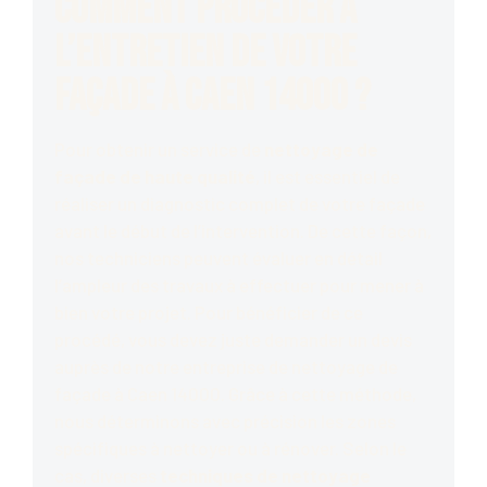
Comment procéder à
l’entretien de votre
façade à Caen 14000 ?
Pour obtenir un service de
nettoyage de
façade de haute qualité
, il est essentiel de
réaliser un diagnostic complet de votre façade
avant le début de l’intervention. De cette façon,
nos techniciens peuvent évaluer en détail
l’ampleur des travaux à effectuer pour mener à
bien votre projet. Pour bénéficier de ce
procédé, vous devez juste demander un devis
auprès de notre entreprise de nettoyage de
façade à Caen 14000. Grâce à cette méthode,
nous déterminons avec précision les zones
spécifiques à nettoyer ou à rénover. Selon le
cas, diverses
techniques de nettoyage