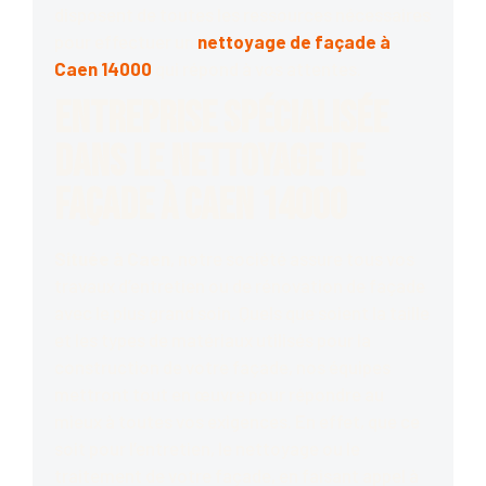
disposent de toutes les ressources nécessaires
pour effectuer un
nettoyage de façade à
Caen 14000
qui répond à vos attentes.
Entreprise spécialisée
dans le nettoyage de
façade à Caen 14000
Située à Caen
, notre société assure tous vos
travaux d’entretien ou de rénovation de façade
avec le plus grand soin. Quels que soient la taille
et les types de matériaux utilisés pour la
construction de votre façade, nos équipes
mettront tout en œuvre pour répondre au
mieux à toutes vos exigences. En effet, que ce
soit pour l’entretien, le nettoyage ou le
traitement de votre façade, en faisant appel à