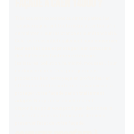
façade à Caen 14000 ?
Très souvent exposées aux intempéries, les
façades requièrent toute notre attention afin
de maintenir leur résistance et leur étanchéité.
Cela reste essentiel également pour
conserver
leur esthétique et protéger leur structure
des différents facteurs extérieurs
(salissures, pollution, humidité, mousses…) sur
une longue durée. C’est pourquoi nous
procédons à un nettoyage en profondeur et
effectuons toutes sortes de travaux visant à
protéger votre façade par un
traitement
adapté
. Nos professionnels restent
disponibles pour vous prodiguer des conseils
dans le choix des matériaux afin de mieux
préserver l’état de votre façade.