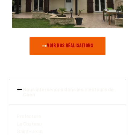
Voir nos réalisations
Nous intervenons dans les alentours de
Caen
Prefecture
Le Chateau
Saint-Jean