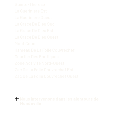
Sainte-Therese
La Gueriniere Est
La Gueriniere Ouest
La Grace De Dieu Sud
La Grace De Dieu Est
La Grace De Dieu Ouest
Mont Coco
Hameau De La Folie Couvrechef
Quartier Des Boutiques
Zone Activite Nord-Ouest
Zac De La Folie Couvrechef Est
Zac De La Folie Couvrechef Ouest
Nous intervenons dans les alentours de
Mondeville