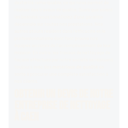
dextérité remarquable, ce qui nous permet de
réaliser des travaux de qualité. Quels que soient
les besoins, vous bénéficiez d’une garantie
décennale sur toutes nos prestations. Nos
autres atouts résident dans l’efficacité et le
professionnalisme dont font preuve nos
équipes au cours de l’accomplissement de leur
mission. En outre, les travaux de nettoyage de
façade effectués par notre société se réalisent
toujours avec des
matériaux de qualité
de
sorte à procurer une complète satisfaction à
nos clients.
Obtenir un devis de notre
entreprise de nettoyage
à Caen