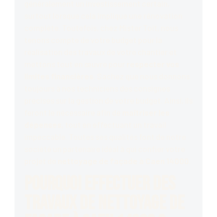
généralement un investissement certain,
surtout lorsque cela implique une rénovation
complète. Toutefois, chez Mister Toit, nous
tenons compte de votre budget pour la
réalisation des travaux de votre chantier et
mettons tout en œuvre pour
respecter vos
limites financières
. Sachez que nous donnons
toujours à nos techniciens des consignes
précises sur la gestion de votre budget. Ainsi, ils
feront le nécessaire afin de
maîtriser les
dépenses
, tout en effectuant un travail
impeccable. Toutes ses qualités font de notre
société un partenaire idéal à qui confier votre
projet de
nettoyage de façade à Caen 14000
.
Pourquoi effectuer des
travaux de nettoyage de