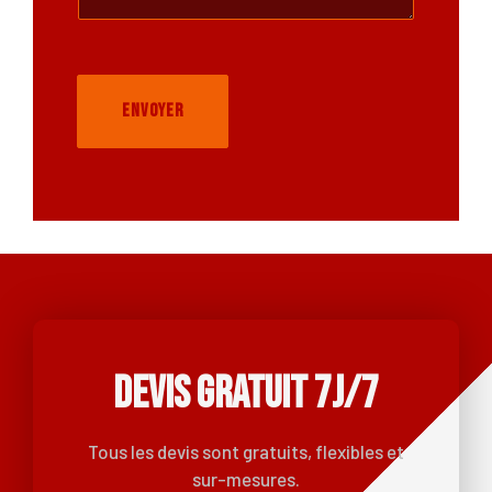
e
a
u
x
ENVOYER
DEVIS GRATUIT 7J/7
Tous les devis sont gratuits, flexibles et
sur-mesures.