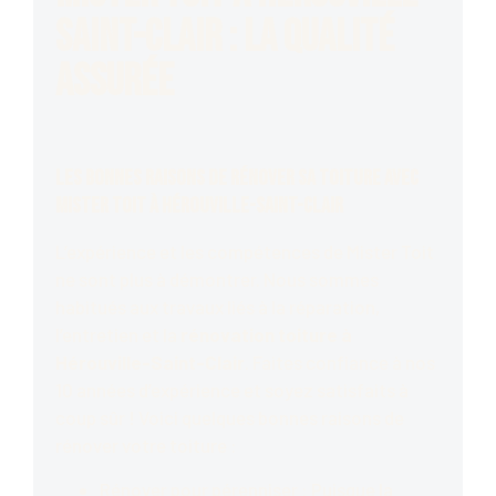
Saint-Clair : La qualité
assurée
Les bonnes raisons de rénover sa toiture avec
Mister Toit à Hérouville-Saint-Clair
L’expérience et les compétences de Mister Toit
ne sont plus à démontrer. Nous sommes
habitués aux travaux liés à la réparation,
l’entretien et la
rénovation toiture à
Hérouville-Saint-Clair
. Faites confiance à nos
10 années d’expérience et soyez satisfaits à
coup sûr ! Voici quelques bonnes raisons de
rénover votre toiture :
Rénover pour pérenniser : Puisque la