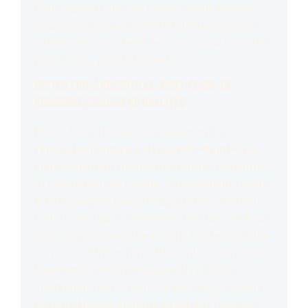
Pour réaliser tous ces travaux, nous sommes
équipés de tous les matériels indispensables :
Stabilisateur d’échelle, les outils pour l’ardoise,
pour le zinc, pour le bois, etc.
Mister Toit à Hérouville-Saint-Clair : De
nombreux services de qualités
Mister Toit effectue non seulement la
rénovation toiture à Hérouville-Saint-Clair
mais également l’hydrofuge toiture, la peinture
et revêtement de façade, le ravalement façade,
le nettoyage et démoussage, la re coloration
toiture ainsi que le ravalement de façade. Pour
tous vos problèmes de toiture, n’attendez plus,
contactez Mister Toit à Hérouville-Saint-Clair.
Nous serons à votre écoute 7j/7 et nous
intervenons au moment où vous aurez besoin
de nous. Nous prendrons au sérieux tous vos