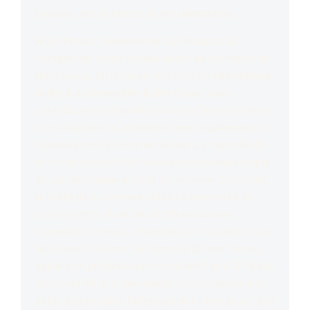
besoins, vos attentes et vos demandes.
Nous ferons, évidemment, un diagnostic
complet de votre toiture avant de commencer
les travaux. En nous confiant votre
rénovation
toiture à Hérouville-Saint-Clair
, vous
contribuerez à l’amélioration de l’étanchéité de
votre habitation. Vous donnerez également un
nouveau look à votre extérieur. Le contrôle de
votre toiture doit se faire au moins une fois par
an, après chaque grosse intempérie. Sollicitez
la visite d’un couvreur selon l’ancienneté de
votre toiture. Pour un toit d’une dizaine
d’années ou moins, consultez un couvreur tous
les 10 ans. Si votre toit date de 20 ans, faites
appel à un professionnel tous les 2 ans. S’il date
moins de 40 ans, une vérification tous les ans
est indispensable. Faites appel à nous pour tous