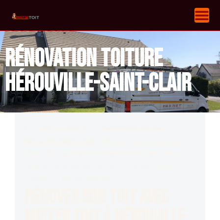
Rénovation toiture
Hérouville-Saint-Clair
Envie de procéder à une
rénovation toiture à
Hérouville-Saint-Clair
? N’hésitez pas à contacter
Mister Toit , un expert en matière de toiture. Nous
détenons une équipe d'artisans couvreurs à votre
écoute et à votre disposition.
Rénover son toit avec
Mister Toit à Hérouville-