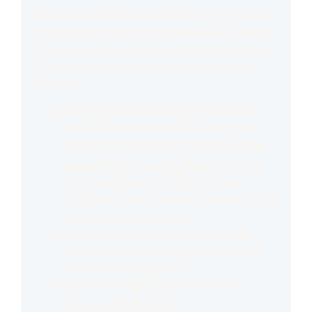
Lorsque les dégâts sont limités, nous pouvons
envisager des travaux de
rénovation toiture à
Hérouville-Saint-Clair
. Voici les 3 étapes que
Mister Toit effectuera lors de la rénovation
toiture :
Nettoyage et démoussage de toiture :
Nous commencerons par éradiquer les
mousses et les lichens qui retiennent les
eaux pluviales et qui rendent vos tuiles
poreuses. Nous procéderons à une
désobstruction des gouttières pour éviter
tout risque d’infiltration.
Mister Toit appliquera un traitement
d’assainissement conçu pour éradiquer
les racines et les germes.
Nous finirons par l’application d’un
traitement hydrofuge.