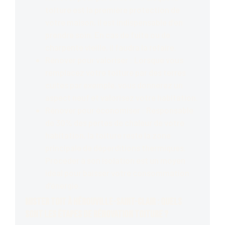
toiture est la première protection de
votre maison, il est indispensable d’en
prendre soin. En cas de fuite ou de
charpente vieille, il faudra la refaire.
Rénover pour valoriser : Lorsque vous
remplacez votre toiture par des terres
cuites par exemple, vous donnerez un
aspect neuf et valorisez votre habitation.
Rénover pour économiser : Responsable
de 30% des pertes de chaleur de votre
habitation, la toiture reste la zone
principale de déperditions thermiques.
Procéder à son isolation est un moyen
idéal pour baisser votre consommation
d’énergie.
Mister Toit à Hérouville-Saint-Clair : Quels
sont les étapes de rénovation toiture ?